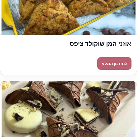
אוזני המן שוקולד ציפס