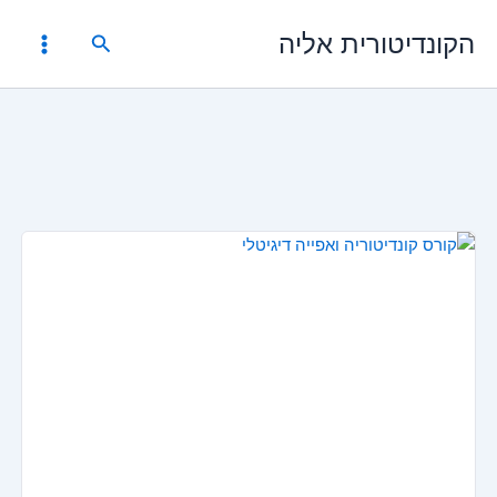
ילוג
הקונדיטורית אליה
תוכן
חיפוש
המחיר
המחיר
המקורי
הנוכחי
היה:
הוא:
₪1,999.00.
₪3,999.00.