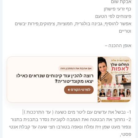
אבקת שום
כף זרעי פישתן
פיצוחים לפי הטעם
אפשר להוסיף, גבינה בולגרית, חמוציות, צימוקים,פירות יבשים
וטריים
אופן ההכנה –
אם אהבת את המתכון הזה
רוצה להכין עוד קינוחים שנראים כאילו
יצאו מקונדיטוריה?
לפרטי הקורס
←
1- נבשל את עדשים עם ליטר מים כשעה ( עד התרככות )|
2- נחתוך את הבטטה ואת הגמבה לקוביות נסדר בתבנית בתנור
ונפזר מעט שמן זית ומלח ונאפה בטורבו חצי שעה עד קבלת אנטי
פסטי,