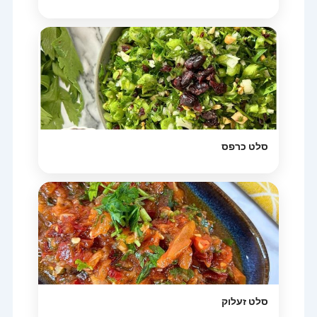
סלט כרפס
סלט זעלוק