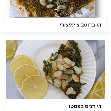
דג ברוטב צ’ימיצורי
דג דניס בפסטו