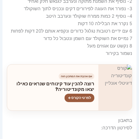
2- נוסיף את השמנת מתוקה ונערבב לגנאש חלק ואחיד
3- נפורר את העוגה לפירורים דקים ונכניס לתוך השוקולד
4- נוסיף 2 כמות ממרח שוקולד ונערבב היטב
5 נקרר את הבלילה 10 דקות
6 עם ידיים רטובות נגלגל כדורים ונקפיא אותם ל20 דקות לפחות
7 נמייס את השוקולד עם השמן ונטבול כל כדור
8 נקשט עם אגוזים מעל
נשמור בקירור
אם אהבת את המתכון הזה
רוצה להכין עוד קינוחים שנראים כאילו
יצאו מקונדיטוריה?
לפרטי הקורס
←
בתאבון
לסירטון הדרכה: