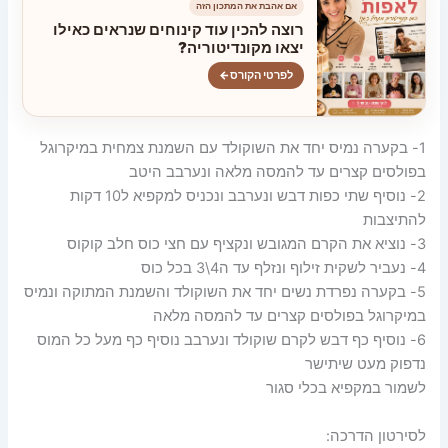
אם אהבת את המתכון הזה
רוצה להכין עוד קינוחים שנראים כאילו
יצאו מקונדיטוריה?
לפרטי הקורס
←
1- בקערה נמיס יחד את השוקולד עם השמנת צמחית במיקרוגל
בפולסים קצרים עד להמסה מלאה ונערבב היטב
2- נוסיף שתי כפות דבש ונערבב ונכניס למקפיא ל10 דקות
להתיצבות
3- נוציא את הקרם המגובש ונקציף עם חצי כוס חלב קוקוס
4- נעביר לשקית זילוף ונזלף עד ה4\3 בכל כוס
5- בקערה נפרדת נשים יחד את השוקולד והשמנת המתוקה ונמיס
במיקרוגל בפולסים קצרים עד להמסה מלאה
6- נוסיף כף דבש לקרם שוקולד ונערבב נוסיף כף מעל כל המוס
נדפוק מעט שיתישר
לשמור במקפיא בכלי סגור
לסירטון הדרכה: