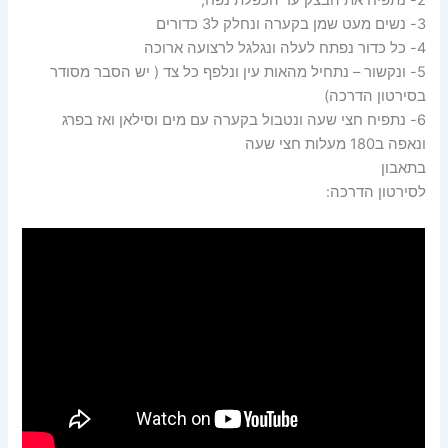
2- נתפיח את הבצק עד הכפלת נפח,
3- נשים מעט שמן בקערה ונחלק ל3 כדורים
4- כל כדור נפתח לעלה ונגלגל לרצועה ארוכה
5- ונקשור – נתחיל מהאות עין ונלפף כל צד ( יש הסבר מסודר
בסירטון הדרכה)
6- נתפיח חצי שעה ונטבול בקערה עם מים וסילאן ואז בפרג
ונאפה ב180 מעלות חצי שעה
בתאבון
לסירטון הדרכה: