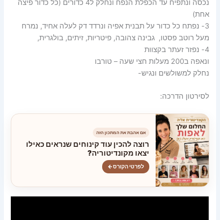
נכסה ונתפיח עד הכפלת הנפח ונחלק ל4 כדורים (כל כדור פיצה
אחת)
3- נפתח כל כדור על תבנית אפיה ונרדד דק לעלה אחיד, נמרח
מעל רוטב פסטו, גבינה צהובה, פיטריות, זיתים, בולגרית,
4- נפזר זעתר בקצוות
ונאפה ב200 מעלות חצי שעה – טורבו
נחלק למשולשים ונגיש-
לסירטון הדרכה:
אם אהבת את המתכון הזה
רוצה להכין עוד קינוחים שנראים כאילו
יצאו מקונדיטוריה?
לפרטי הקורס
←