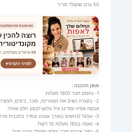
50 גרם שוקולד מריר
אם אהבת את המתכון הז
רוצה להכין ע
מקונדיטוריה
88 שיעורים מצולמים, הסברים צעד־אחר־צעד וגישה ללא הגבלה.
לפרטי הקורס
←
אופן ההכנה :
1- נחמם תנור ל180 מעלות.
2- בקערה נשים את הנטורינה, סוכר, ביצים, תמצית וניל, קמח שקדים, קמח,
אבקת אפיה ופודינג וניל ונלוש לבצק חלק ואחיד.
3- נגלגל לנחשים באורך אצבע ונסדר בתבנית מרופדת בניר אפיה.
4- נאפה ב180 מעלות 10 דקות
5- נפזר אבקת סוכר ונזלף שוקולד מריר מעל.