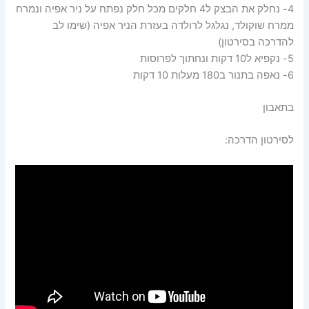
4- נחלק את הבצק ל4 חלקים מכל חלק נפתח על ניר אפיה ונמרח
ממרח שוקולד, נגלגל לרולדה בעזרת הניר אפיה (שימו לב
להדרכה בסירטון)
5- נקפיא ל10 דקות ונחתוך לפרוסות
6- נאפה בתנור ב180 מעלות 10 דקות
בתאבון
לסירטון הדרכה: