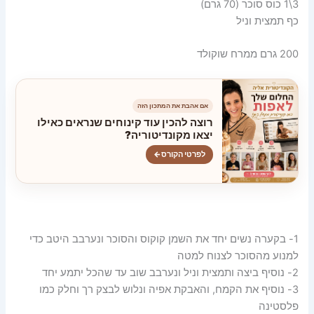
3\1 כוס סוכר (70 גרם)
כף תמצית וניל
200 גרם ממרח שוקולד
אם אהבת את המתכון הזה
רוצה להכין עוד קינוחים שנראים כאילו
יצאו מקונדיטוריה?
לפרטי הקורס
←
1- בקערה נשים יחד את השמן קוקוס והסוכר ונערבב היטב כדי
למנוע מהסוכר לצנוח למטה
2- נוסיף ביצה ותמצית וניל ונערבב שוב עד שהכל יתמע יחד
3- נוסיף את הקמח, והאבקת אפיה ונלוש לבצק רך וחלק כמו
פלסטינה