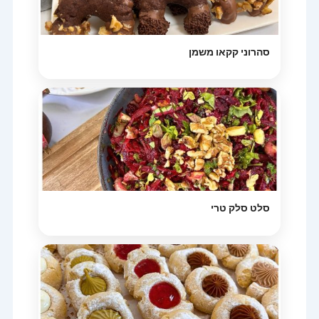
סהרוני קקאו משמן
סלט סלק טרי