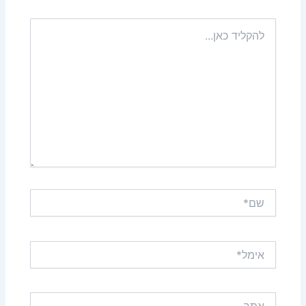
להקליד
כאן...
שם*
אימל*
אתר