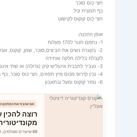
חצי כוס סוכר
כף תמצית וניל
חצי כוס קוקוס לקישוט
אופן ההכנה:
1- נחמם תנור ל170 מעלות
2- בקערה נשים את הביצים,סוכר, שמן, קוקוס, אבק
לקבלת בלילה חלקה ואחידה
3- נעביר לתבנית אינגליש קיק (גדולה) או שתי אינגליש קיק חד פעמיות ונאפה ב170 מעלות 45 דקות
4- נכין סירופ מכוס מיץ תפוזים, חצי כוס סוכר, כף תמצית וניל- נשים הכל בסיר ונבשל 10 דקות ונשפוך על העוגה
6- נפזר קוקוס ומעל ובתאבון
אם אהבת את המתכון הז
רוצה להכין ע
מקונדיטוריה
88 שיעורים מצולמים, הסברים צעד־אחר־צעד וגישה ללא הגבלה.