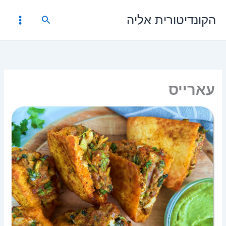
ילוג
הקונדיטורית אליה
תוכן
חיפוש
עארייס