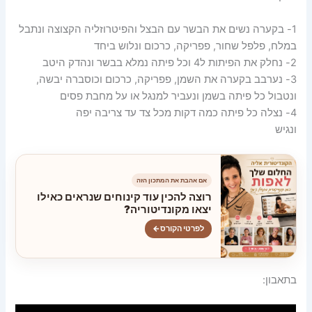
1- בקערה נשים את הבשר עם הבצל והפיטרוזליה הקצוצה ונתבל
במלח, פלפל שחור, פפריקה, כרכום ונלוש ביחד
2- נחלק את הפיתות ל4 וכל פיתה נמלא בבשר ונהדק היטב
3- נערבב בקערה את השמן, פפריקה, כרכום וכוסברה יבשה,
ונטבול כל פיתה בשמן ונעביר למנגל או על מחבת פסים
4- נצלה כל פיתה כמה דקות מכל צד עד צריבה יפה
ונגיש
אם אהבת את המתכון הזה
רוצה להכין עוד קינוחים שנראים כאילו
יצאו מקונדיטוריה?
לפרטי הקורס
←
בתאבון: