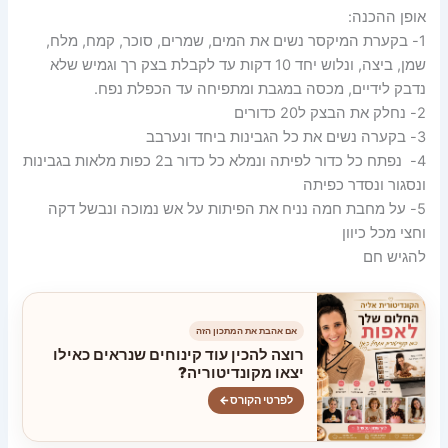
אופן ההכנה:
1- בקערת המיקסר נשים את המים, שמרים, סוכר, קמח, מלח,
שמן, ביצה, ונלוש יחד 10 דקות עד לקבלת בצק רך וגמיש שלא
נדבק לידיים, מכסה במגבת ומתפיחה עד הכפלת נפח.
2- נחלק את הבצק ל20 כדורים
3- בקערה נשים את כל הגבינות ביחד ונערבב
4- נפתח כל כדור לפיתה ונמלא כל כדור ב2 כפות מלאות בגבינות
ונסגור ונסדר כפיתה
5- על מחבת חמה נניח את הפיתות על אש נמוכה ונבשל דקה
וחצי מכל כיוון
להגיש חם
אם אהבת את המתכון הזה
רוצה להכין עוד קינוחים שנראים כאילו
יצאו מקונדיטוריה?
לפרטי הקורס
←