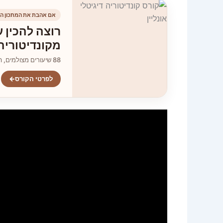
אם אהבת את המתכון הז
רוצה להכין ע
מקונדיטוריה
88 שיעורים מצולמים, הסברים צעד־אחר־צעד וגישה ללא הגבלה.
לפרטי הקורס
←