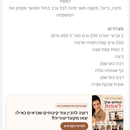
לפסח
פיצה, בייגל, פוקצה סוגר פינה לכל ערב בחול המועד ומפנק את
המשפחה
מצרכים:
2 גביעי יוגורט 200 גרם (סכ”ה 400 גרם)
500 גרם קמח תפוחי אדמה
2 כפות קמח מצה
ביצה
רבע כוס שמן
כף שטוחה מלח
רבע כוס שמן
שקית אבקת אפיה
אם אהבת את המתכון הזה
רוצה להכין עוד קינוחים שנראים כאילו
יצאו מקונדיטוריה?
לפרטי הקורס
←