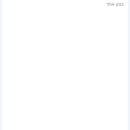
בצק-אחד