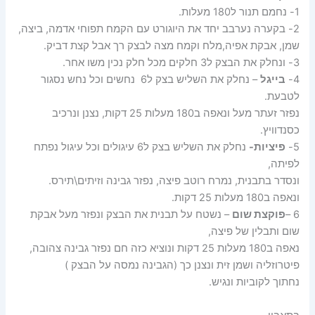
1- נחמם תנור ל180 מעלות.
2- בקערה נערבב יחד את היוגורט עם הקמח תפוחי אדמה, ביצה,
שמן, אבקת אפיה,מלח וקמח מצה לבצק רך אבל קצת דביק.
3- ונחלק את הבצק ל3 חלקים מכל חלק נכין משו אחר.
4-
בייגל
– נחלק את השליש בצק ל6 נחשים וכל נחש נסגור
לטבעת.
נפזר זעתר מעל ונאפה ב180 מעלות 25 דקות, נצנן ונרכיב
כסנדוויץ.
5-
פיציות-
נחלק את השליש בצק ל6 עיגולים וכל עיגול נפתח
לפיתה,
ונסדר בתבנית, נמרח רוטב פיצה, נפזר גבינה וזיתים\תירס.
ונאפה ב180 מעלות 25 דקות.
6 –
פוקצת שום
– נשטח על תבנית את הבצק ונפזר מעל אבקת
שום ותבלין של פיצה,
נאפה ב180 מעלות 25 דקות ונוציא כזה חם נפזר גבינה צהובה,
פיטרוזליה ושמן זית ונצנן כך (הגבינה נמסה על הבצק )
נחתוך לקוביות ונגיש.