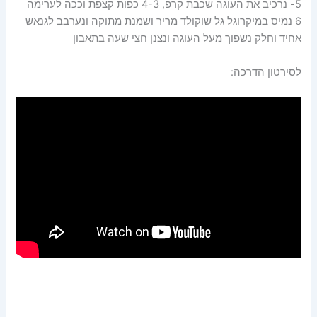
5- נרכיב את העוגה שכבת קרפ, 4-3 כפות קצפת וככה לערימה
6 נמיס במיקרוגל גל שוקולד מריר ושמנת מתוקה ונערבב לגנאש
אחיד וחלק נשפוך מעל העוגה ונצנן חצי שעה בתאבון
לסירטון הדרכה: