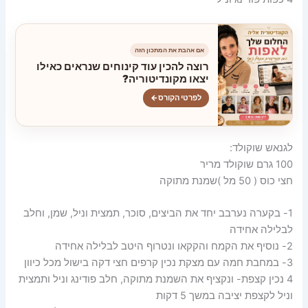
אם אהבת את המתכון הזה
רוצה להכין עוד קינוחים שנראים כאילו
יצאו מקונדיטוריה?
לפרטי הקורס
←
לגנאש שוקולד:
100 גרם שוקולד מריר
חצי כוס ( 50 מל )שמנת מתוקה
1- בקערה נערבב יחד את הביצים, סוכר, תמצית וניל, שמן, וחלב
לבלילה אחידה
2- נוסיף את הקמח והקקאו ונטרוף היטב לבלילה אחידה
3- במחבת חמה עם מצקת נכין קרפים חצי דקה בישול מכל כיוון
4 נכין קצפת- ונקציף את השמנת מתוקה, חלב פודינג וניל ותמצית
וניל לקצפת יציבה במשך 5 דקות