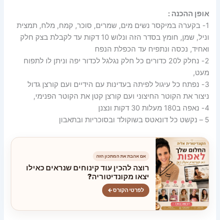
אופן ההכנה :
1- בקערה במיקסר נשים מים, שמרים, סוכר, קמח, מלח, תמצית
וניל, שמן, חומץ בסדר הזה ונלוש 10 דקות עד לקבלת בצק חלק
ואחיד, נכסה ונתפיח עד הכפלת הנפח
2- נחלק ל20 כדורים כל חלק נגלגל לכדור יפה וניתן לו לתפוח
מעט,
3- נפתח כל עיגול לפיתה בעדינות עם הידיים ועם קורצן גדול
ניצור את הקוטר החיצוני ועם קורצן קטן את הקוטר הפנימי,
4- נאפה ב180 מעלות 30 דקות ונצנן
5 – נקשט כל דונאטס בשוקולד ובסוכריות ובתאבון
אם אהבת את המתכון הזה
רוצה להכין עוד קינוחים שנראים כאילו
יצאו מקונדיטוריה?
לפרטי הקורס
←