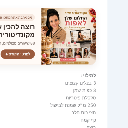
אם אהבת את המתכון הז
רוצה להכין ע
מקונדיטוריה
88 שיעורים מצולמים, הסברים צעד־אחר־צעד וגישה ללא הגבלה.
לפרטי הקורס
←
למילוי :
3 בצלים קצוצים
3 כפות שמן
סלסלת פיטריות
250 מ״ל שמנת לבישול
חצי כוס חלב
כף קמח
ביצה