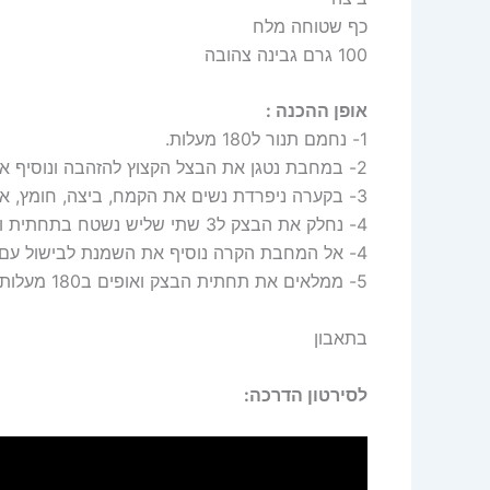
כף שטוחה מלח
100 גרם גבינה צהובה
אופן ההכנה :
1- נחמם תנור ל180 מעלות.
2- במחבת נטגן את הבצל הקצוץ להזהבה ונוסיף את הפיטריות ונטגן יחד כמה דקות ונקרר.
3- בקערה ניפרדת נשים את הקמח, ביצה, חומץ, אבקת אפיה, מלח, ושמן ונלוש לבצק חלק ואחיד.
4- נחלק את הבצק ל3 שתי שליש נשטח בתחתית ואת השליש השני נגלגל לנחשים ונהדק לשוליים.
4- אל המחבת הקרה נוסיף את השמנת לבישול עם החלב, קמח, ביצה, מלח, וגבינה צהובה ומערבבת.
5- ממלאים את תחתית הבצק ואופים ב180 מעלות 35 דקות.
בתאבון
לסירטון הדרכה: