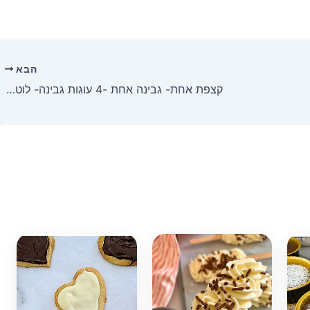
הבא
קצפת אחת- גבינה אחת -4 עוגות גבינה- לוטוס, טרמיסו, ביסקווטים, אוראו שוקולד לבן