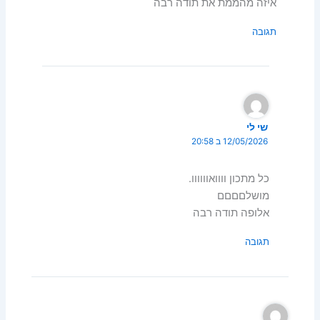
איזה מהממת את תודה רבה
תגובה
שי לי
12/05/2026 ב 20:58
כל מתכון וווואוווווו.
מושלםםםם
אלופה תודה רבה
תגובה