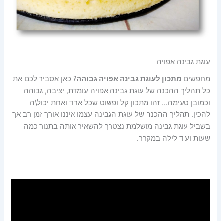
עוגת גבינה אפויה
מחפשים
מתכון לעוגת גבינה אפויה גבוהה
? כאן אסביר לכם את
כל תהליך ההכנה של עוגת גבינה אפויה עומדת, יציבה, גבוהה
וכמובן טעימה… זהו מתכון קל ופשוט שכל אחד ואחת יכול\ה
להכין. תהליך ההכנה של עוגת הגבינה עצמו איננו אורך זמן רב אך
בשביל עוגת גבינה מושלמת נצטרך להשאיר אותה בתנור כמה
שעות ועוד לילה במקרר.