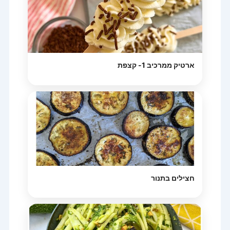
ארטיק ממרכיב 1- קצפת
חצילים בתנור