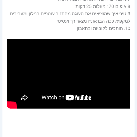
8 אופים 170 מעלות 25 דקות
9 טיפ איך שמוציאים את העוגה מהתנור עוטפים בנילון ומעבירים
למקפיא ככה הבראוניז נשאר רך ועסיסי
10. חותכים לקוביות ובתאבון