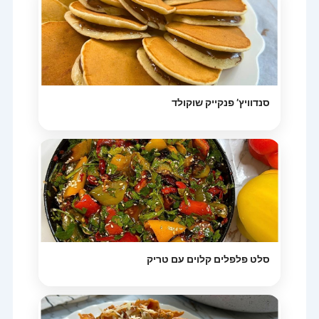
סנדוויץ’ פנקייק שוקולד
סלט פלפלים קלוים עם טריק