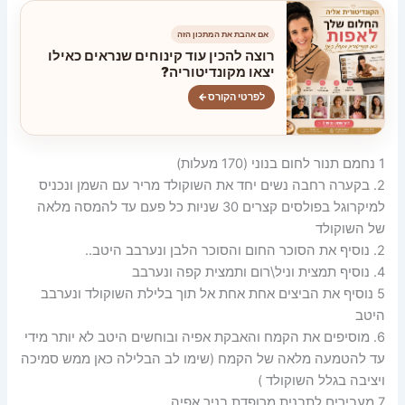
אם אהבת את המתכון הזה
רוצה להכין עוד קינוחים שנראים כאילו
יצאו מקונדיטוריה?
לפרטי הקורס
←
1 נחמם תנור לחום בנוני (170 מעלות)
2. בקערה רחבה נשים יחד את השוקולד מריר עם השמן ונכניס
למיקרוגל בפולסים קצרים 30 שניות כל פעם עד להמסה מלאה
של השוקולד
2. נוסיף את הסוכר החום והסוכר הלבן ונערבב היטב..
4. נוסיף תמצית וניל\רום ותמצית קפה ונערבב
5 נוסיף את הביצים אחת אחת אל תוך בלילת השוקולד ונערבב
היטב
6. מוסיפים את הקמח והאבקת אפיה ובוחשים היטב לא יותר מידי
עד להטמעה מלאה של הקמח (שימו לב הבלילה כאן ממש סמיכה
ויציבה בגלל השוקולד )
7 מעבירים לתבנית מרופדת בניר אפיה