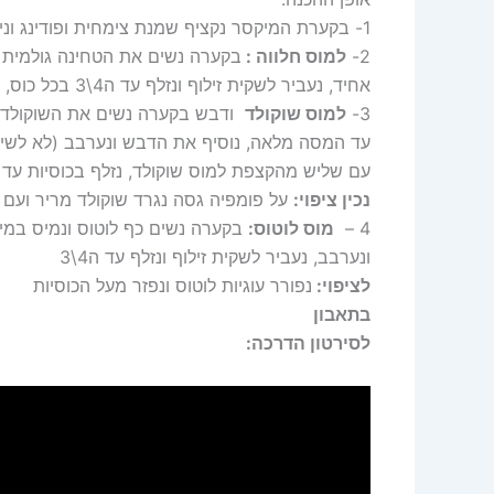
1- בקערת המיקסר נקציף שמנת צימחית ופודינג וניל לקצפת יציבה ונחלק ל3
2-
למוס חלווה :
בקערה נשים את הטחינה גולמית 
אחיד, נעביר לשקית זילוף ונזלף עד ה4\3 בכל כוס, ומעל נפזר שערות חלווה,
3-
למוס שוקולד
עד המסה מלאה, נוסיף את הדבש ונערבב (לא לשים
עם שליש מהקצפת למוס שוקולד, נזלף בכוסיות עד ה4\3
נכין ציפוי:
על פומפיה גסה נגרד שוקולד מריר ועם 
4 –
מוס לוטוס:
בקערה נשים כף לוטוס ונמיס במי
ונערבב, נעביר לשקית זילוף ונזלף עד ה4\3
לציפוי:
נפורר עוגיות לוטוס ונפזר מעל הכוסיות
בתאבון
לסירטון הדרכה: